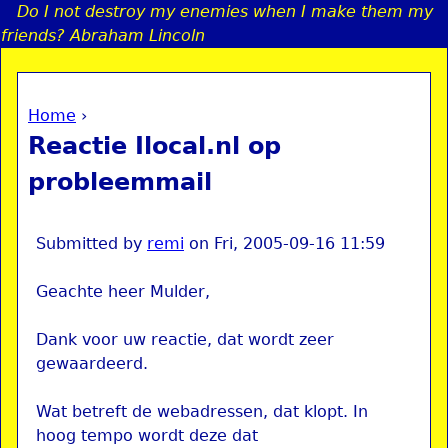
Do I not destroy my enemies when I make them my
Jump to navigation
friends? Abraham Lincoln
Home
›
a
You are here
Reactie Ilocal.nl op
i
probleemmail
n
Submitted by
remi
on
Fri, 2005-09-16 11:59
e
Geachte heer Mulder,
n
Dank voor uw reactie, dat wordt zeer
u
gewaardeerd.
Wat betreft de webadressen, dat klopt. In
hoog tempo wordt deze dat