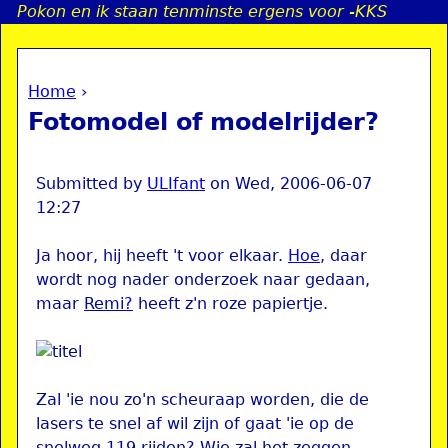
Pokon en ik staan tenminste ergens voor -KKS
Jump to navigation
Home
›
a
You are here
Fotomodel of modelrijder?
i
n
Submitted by
ULIfant
on
Wed, 2006-06-07
12:27
e
Ja hoor, hij heeft 't voor elkaar.
Hoe
, daar
wordt nog nader onderzoek naar gedaan,
n
maar
Remi
?
heeft z'n roze papiertje.
u
Zal 'ie nou zo'n scheuraap worden, die de
lasers te snel af wil zijn of gaat 'ie op de
snelweg 119 rijden? Wie zal het zeggen...