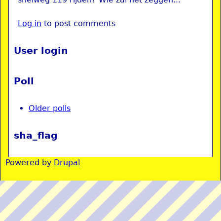
Log in
to post comments
User login
Poll
Older polls
sha_flag
Powered by
Drupal