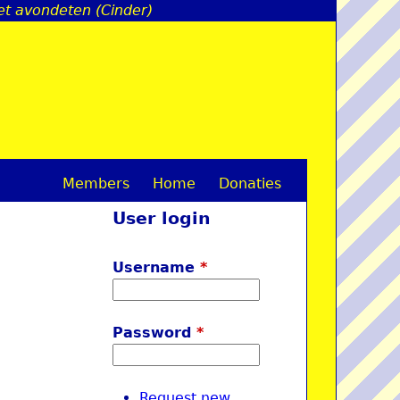
t avondeten (Cinder)
Members
Home
Donaties
M
User login
a
i
Username
*
n
m
Password
*
e
n
Request new