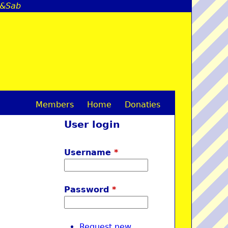
el&Sab
Members
Home
Donaties
M
User login
a
i
Username
*
n
m
Password
*
e
n
Request new