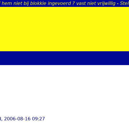
j hem niet bij blokkie ingevoerd ? vast niet vrijwillig - St
Jump to navigation
, 2006-08-16 09:27