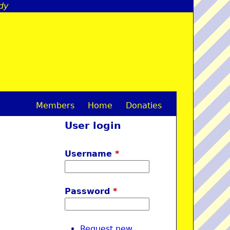
ddy
Members
Home
Donaties
M
User login
a
i
Username
*
n
m
Password
*
e
n
Request new