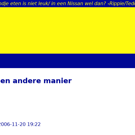
ndje eten is niet leuk/ in een Nissan wel dan? -Rippie/Te
Jump to navigation
 een andere manier
2006-11-20 19:22