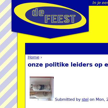
In je ee
Home
›
You are here
onze politike leiders op
Submitted by
stel
on
Mon, 