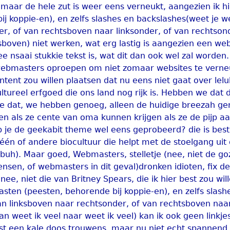
maar de hele zut is weer eens verneukt, aangezien ik hi
 koppie-en), en zelfs slashes en backslashes(weet je we
er, of van rechtsboven naar linksonder, of van rechtson
sboven) niet werken, wat erg lastig is aangezien een we
 nsaai stukkie tekst is, wat dit dan ook wel zal worden. 
 webmasters oproepen om niet zomaar websites te vern
ntent zou willen plaatsen dat nu eens niet gaat over lel
ltureel erfgoed die ons land nog rijk is. Hebben we dat
we dat, we hebben genoeg, alleen de huidige breezah ge
een als ze cente van oma kunnen krijgen als ze de pijp 
b je de geekabit theme wel eens geprobeerd? die is best 
 één of andere biocultuur die helpt met de stoelgang ui
bbuh). Maar goed, Webmasters, stelletje (nee, niet de go
nsen, of webmasters in dit geval)dronken idioten, fix de s
nee, niet die van Britney Spears, die ik hier best zou wil
sten (peesten, behorende bij koppie-en), en zelfs slash
an linksboven naar rechtsonder, of van rechtsboven naar
an weet ik veel naar weet ik veel) kan ik ook geen linkje
st een kale doos trouwens, maar nu niet echt spannend,