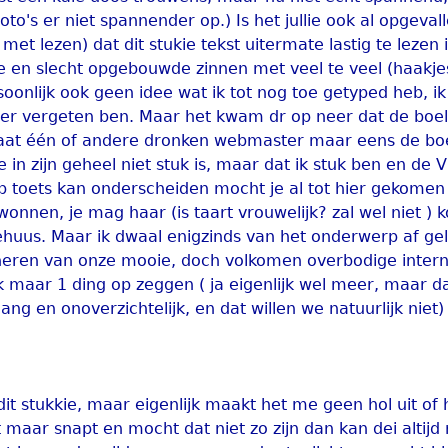
to's er niet spannender op.) Is het jullie ook al opgeval
et lezen) dat dit stukie tekst uitermate lastig te lezen 
je en slecht opgebouwde zinnen met veel te veel (haakje
oonlijk ook geen idee wat ik tot nog toe getyped heb, ik
eer vergeten ben. Maar het kwam dr op neer dat de boe
us laat één of andere dronken webmaster maar eens de bo
e in zijn geheel niet stuk is, maar dat ik stuk ben en de V
b toets kan onderscheiden mocht je al tot hier gekomen 
ewonnen, je mag haar (is taart vrouwelijk? zal wel niet )
tehuus. Maar ik dwaal enigzinds van het onderwerp af gel
oneren van onze mooie, doch volkomen overbodige intern
jk maar 1 ding op zeggen ( ja eigenlijk wel meer, maar da
ang en onoverzichtelijk, en dat willen we natuurlijk niet
dit stukkie, maar eigenlijk maakt het me geen hol uit of 
t maar snapt en mocht dat niet zo zijn dan kan dei altij