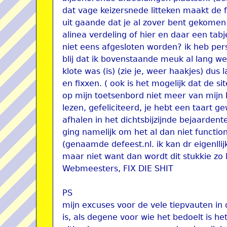
dat vage keizersnede litteken maakt de fo
uit gaande dat je al zover bent gekomen m
alinea verdeling of hier en daar een tab
niet eens afgesloten worden? ik heb pers
blij dat ik bovenstaande meuk al lang w
klote was (is) (zie je, weer haakjes) d
en fixxen. ( ook is het mogelijk dat de sit
op mijn toetsenbord niet meer van mijn 
lezen, gefeliciteerd, je hebt een taart g
afhalen in het dichtsbijzijnde bejaarden
ging namelijk om het al dan niet functi
(genaamde defeest.nl. ik kan dr eigenlli
maar niet want dan wordt dit stukkie zo l
Webmeesters, FIX DIE SHIT
PS
mijn excuses voor de vele tiepvauten in 
is, als degene voor wie het bedoelt is he