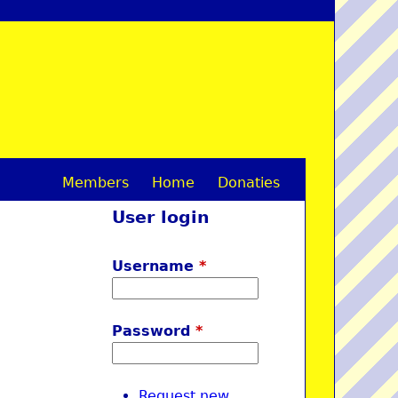
Members
Home
Donaties
M
User login
a
i
Username
*
n
m
Password
*
e
n
Request new