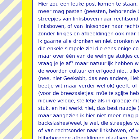
Hier zou een leuke post komen te staan, 
meer mag pasten (peesten, behorende bij
streepjes van linksboven naar rechtsond
linksboven, of van linksonder naar recht
zonder linkjes en afbeeldingen ook mar ee
ik gaarne alle dronken en niet dronken
die enkele simpele ziel die eens enige co
maar over één van de weinige stukjes cu
vraag je je af? maar natuurlijk hebben 
de woorden cultuur en erfgoed niet, all
(nee, niet Geekabit, das een andere, He
beetje wit maar verder wel ok) geeft, of
(voor de breezasletjes: m0eite sgijte he
nieuwe velege, stelletje als in groepje me
stuk, en het werkt niet, das best naadje (
maar aangezien ik hier niet meer mag pa
backslashes(weet je wel, die streepjes v
of van rechtsonder naar linksboven, of v
bijbehorende afbeeldingen plaatsen. (be