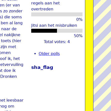
regels aan het
len (er van
overtreden
is zo zonder
s) die soms
0%
 ben al lang
Jitsi aan het misbruiken
l naar de
el nakijkne
50%
 toets (hier
Total votes: 4
zijn met
 komen
Older polls
oof ik, het
etvervuiling
sha_flag
t doe ik
) Dronken
het leesbaar
d nog om