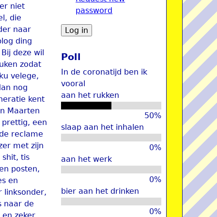
er niet
password
u
l, die
der naar
blog ding
Bij deze wil
Poll
euken zodat
In de coronatijd ben ik
uku velege,
vooral
 dan nog
aan het rukken
neratie kent
aan Maarten
50%
prettig, een
slaap aan het inhalen
t de reclame
zer met zijn
0%
hit, tis
aan het werk
len posten,
0%
es en
bier aan het drinken
 linksonder,
s naar de
0%
 en zeker