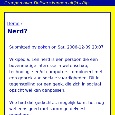
Grappen over Duitsers kunnen altijd - Rip
Jump to navigation
Home
›
a
You are here
Nerd?
i
n
Submitted by
pokon
on
Sat, 2006-12-09 23:07
Wikipedia: Een nerd is een persoon die een
e
bovenmatige interesse in wetenschap,
technologie en/of computers combineert met
n
een gebrek aan sociale vaardigheden. Dit in
tegenstelling tot een geek, die zich in sociaal
u
opzicht wel kan aanpassen.
Wie had dat gedacht.... mogelijk komt het nog
wel eens goed met sommige deFeest
members