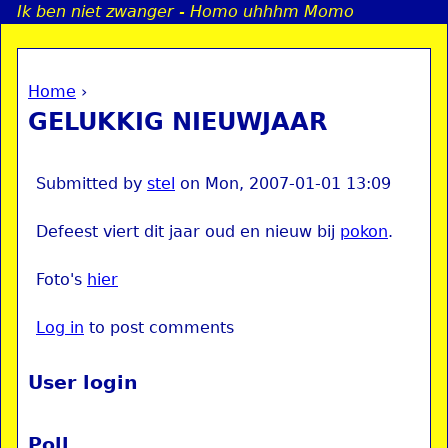
Ik ben niet zwanger - Homo uhhhm Momo
Jump to navigation
Home
›
a
You are here
GELUKKIG NIEUWJAAR
i
n
Submitted by
stel
on
Mon, 2007-01-01 13:09
Defeest viert dit jaar oud en nieuw bij
pokon
.
e
Foto's
hier
n
Log in
to post comments
u
User login
Poll