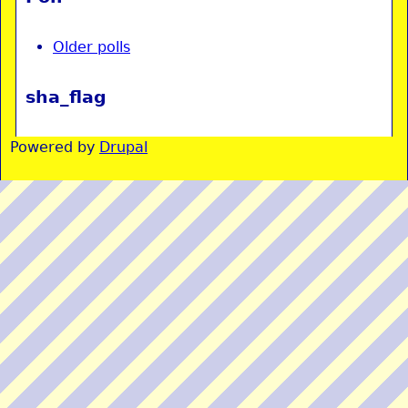
Older polls
sha_flag
Powered by
Drupal