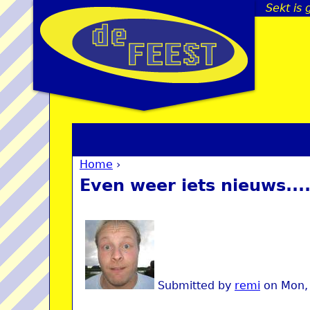
Sekt is
Home
›
You are here
Even weer iets nieuws...
Submitted by
remi
on
Mon,