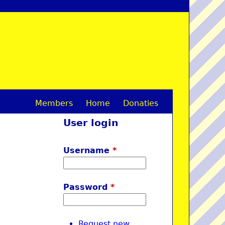
Members
Home
Donaties
M
User login
a
i
Username
*
n
m
Password
*
e
n
Request new