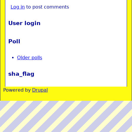
Log in
to post comments
User login
Poll
Older polls
sha_flag
Powered by
Drupal