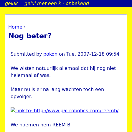
geluk = gelul met een k - onbekend
Jump to navigation
Home
›
a
You are here
Nog beter?
i
n
Submitted by
pokon
on
Tue, 2007-12-18 09:54
We wisten natuurlijk allemaal dat hij nog niet
e
helemaal af was.
n
Maar nu is er na lang wachten toch een
opvolger.
u
We noemen hem REEM-B