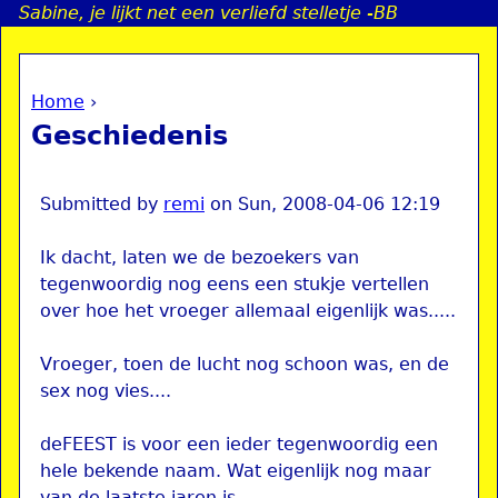
Sabine, je lijkt net een verliefd stelletje -BB
Jump to navigation
Home
›
a
You are here
Geschiedenis
i
n
Submitted by
remi
on
Sun, 2008-04-06 12:19
Ik dacht, laten we de bezoekers van
e
tegenwoordig nog eens een stukje vertellen
over hoe het vroeger allemaal eigenlijk was.....
n
Vroeger, toen de lucht nog schoon was, en de
u
sex nog vies....
deFEEST is voor een ieder tegenwoordig een
hele bekende naam. Wat eigenlijk nog maar
van de laatste jaren is.