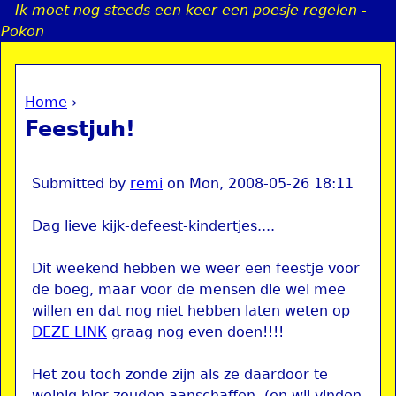
Ik moet nog steeds een keer een poesje regelen -
Jump to navigation
Pokon
Home
›
a
You are here
Feestjuh!
i
n
Submitted by
remi
on
Mon, 2008-05-26 18:11
Dag lieve kijk-defeest-kindertjes....
e
Dit weekend hebben we weer een feestje voor
n
de boeg, maar voor de mensen die wel mee
willen en dat nog niet hebben laten weten op
u
DEZE LINK
graag nog even doen!!!!
Het zou toch zonde zijn als ze daardoor te
weinig bier zouden aanschaffen. (en wij vinden