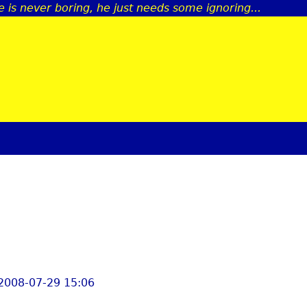
 is never boring, he just needs some ignoring...
Jump to navigation
 2008-07-29 15:06