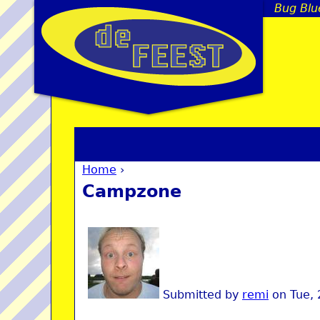
Bug Blue
Home
›
You are here
Campzone
Submitted by
remi
on
Tue,