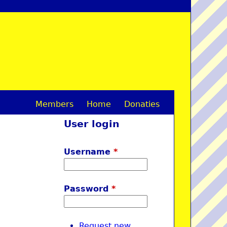
Members
Home
Donaties
M
User login
a
i
Username
*
n
m
Password
*
e
n
Request new