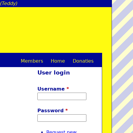
 (Teddy)
Members
Home
Donaties
M
User login
a
i
Username
*
n
m
Password
*
e
n
Request new