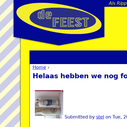
Als Ripp
Home
›
You are here
Helaas hebben we nog fo
Submitted by
stel
on
Tue, 