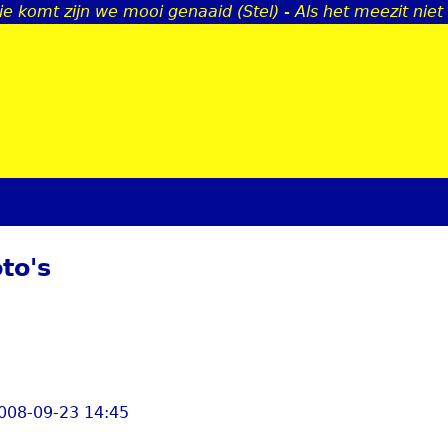
ie komt zijn we mooi genaaid (Stel) - Als het meezit niet
Jump to navigation
to's
2008-09-23 14:45