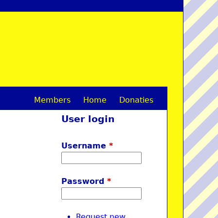
Members
Home
Donaties
M
User login
a
i
Username
*
n
m
Password
*
e
n
Request new