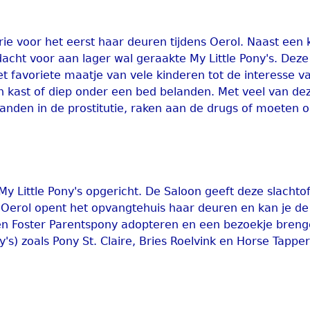
e voor het eerst haar deuren tijdens Oerol. Naast een k
cht voor aan lager wal geraakte My Little Pony's. Deze
et favoriete maatje van vele kinderen tot de interesse v
n kast of diep onder een bed belanden. Met veel van de
anden in de prostitutie, raken aan de drugs of moeten o
y Little Pony's opgericht. De Saloon geeft deze slachto
 Oerol opent het opvangtehuis haar deuren en kan je de
een Foster Parentspony adopteren en een bezoekje breng
) zoals Pony St. Claire, Bries Roelvink en Horse Tappert