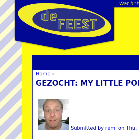
Wat heb 
Home
›
You are here
GEZOCHT: MY LITTLE PO
Submitted by
remi
on
Thu,