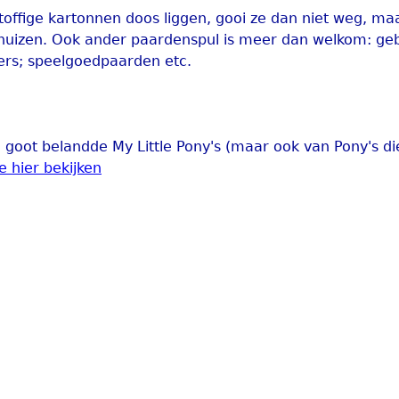
stoffige kartonnen doos liggen, gooi ze dan niet weg, ma
verhuizen. Ook ander paardenspul is meer dan welkom: g
ers; speelgoedpaarden etc.
e goot belandde My Little Pony's (maar ook van Pony's d
e hier bekijken