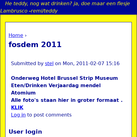
He teddy, nog wat drinken? ja, doe maar een flesje
Jump to navigation
Lambrusco -remi/teddy
Home
›
a
You are here
fosdem 2011
i
n
Submitted by
stel
on
Mon, 2011-02-07 15:16
Onderweg
Hotel
Brussel
Strip Museum
e
Eten/Drinken
Verjaardag mendel
Atomium
n
Alle foto's staan hier in groter formaat .
KLIK
u
Log in
to post comments
User login