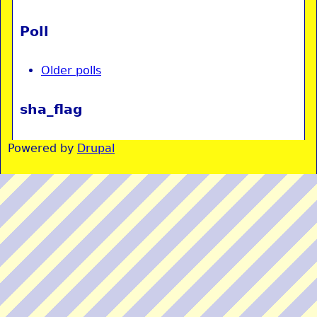
Poll
Older polls
sha_flag
Powered by
Drupal