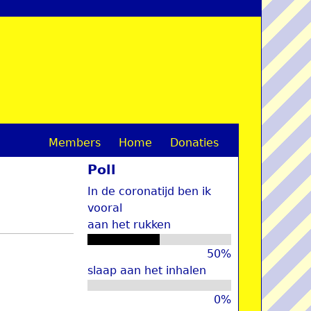
Members
Home
Donaties
M
Poll
a
In de coronatijd ben ik
i
vooral
aan het rukken
n
m
50%
slaap aan het inhalen
e
0%
n