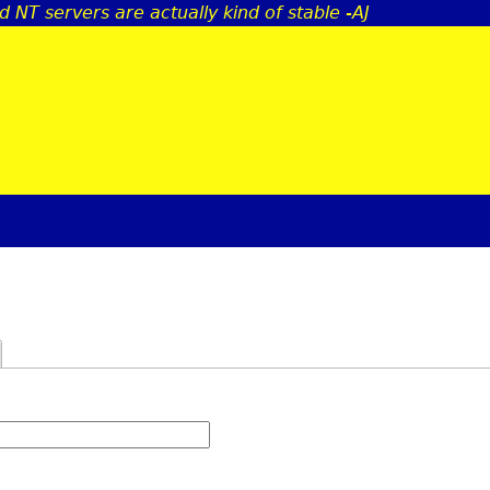
d NT servers are actually kind of stable -AJ
Jump to navigation