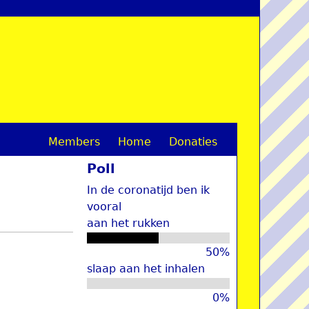
Members
Home
Donaties
M
Poll
a
In de coronatijd ben ik
i
vooral
aan het rukken
n
m
50%
slaap aan het inhalen
e
0%
n