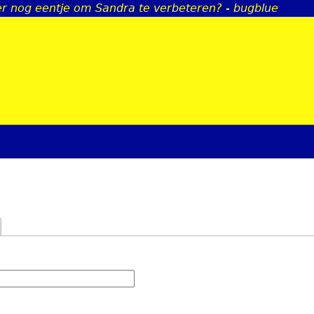
er nog eentje om Sandra te verbeteren? - bugblue
Jump to navigation